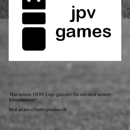
Hier könnte DEIN Logo glänzen! Du möchtest weitere
Informationen?
Mail an info@kubb-potsdam.de