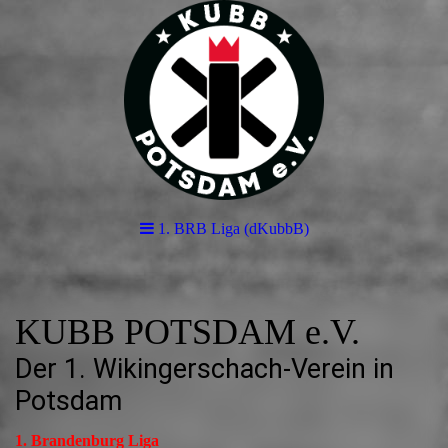
1. BRB Liga (dKubbB)
KUBB POTSDAM e.V.
Der 1. Wikingerschach-Verein in
Potsdam
1. Brandenburg Liga